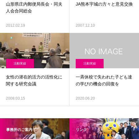
山形県庄内郵便局長会・同夫
JA熊本宇城の方々と意見交換
人会合同総会
2012.02.19
2007.12.10
活動実績
活動実績
女性の潜在的活力の活性化に
一斉休校で失われた子ども達
関する研究会議
の学びの機会の回復を
2008.03.15
2020.06.20
事務所のご案内
リンク