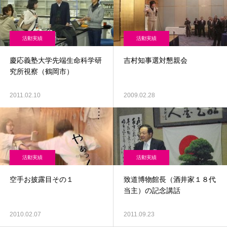
活動実績
活動実績
慶応義塾大学先端生命科学研
吉村知事選対懇親会
究所視察（鶴岡市）
2011.02.10
2009.02.28
活動実績
活動実績
空手お披露目その１
致道博物館長（酒井家１８代
当主）の記念講話
2010.02.07
2011.09.23