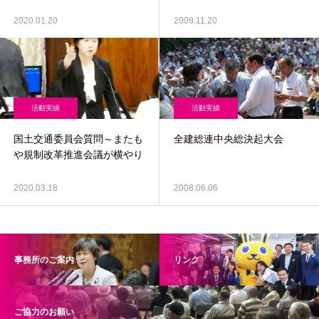
2020.01.20
2008.11.20
活動実績
活動実績
国土交通委員会質問～またも
全建総連中央総決起大会
や規制改革推進会議が横やり
2020.03.18
2008.06.06
事務所のご案内
リンク
ご協力のお願い