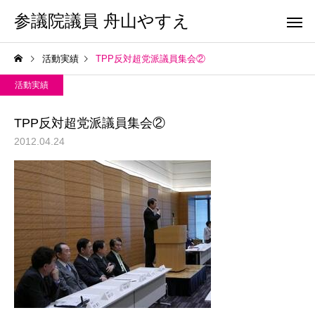
参議院議員 舟山やすえ
活動実績
TPP反対超党派議員集会②
活動実績
TPP反対超党派議員集会②
2012.04.24