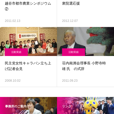
越谷市都市農業シンポジウム
衆院選応援
②
2011.02.13
2012.12.07
活動実績
活動実績
民主党女性キャラバン立ち上
荘内南洲会理事長 小野寺時
げ記者会見
雄 氏 の式辞
2008.10.02
2011.09.23
事務所のご案内
リンク