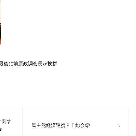
最後に前原政調会長が挨拶
に関す
民主党経済連携ＰＴ総会②
会