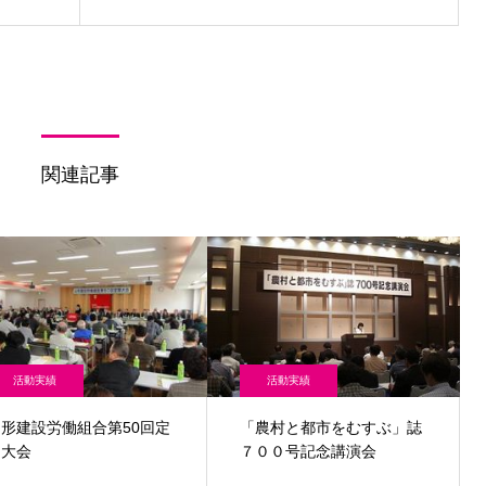
関連記事
活動実績
活動実績
山形建設労働組合第50回定
「農村と都市をむすぶ」誌
期大会
７００号記念講演会