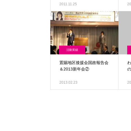
2011.11.25
20
活動実績
置賜地区後援会国政報告会
わ
＆2013新年会②
2013.02.23
20