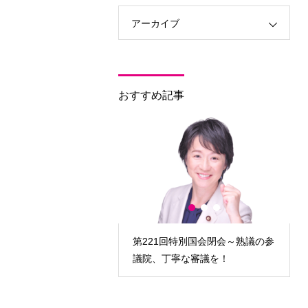
アーカイブ
おすすめ記事
回臨時国会開会～対決より
第221回特別国会閉会～熟議の参
政策実現を！
議院、丁寧な審議を！