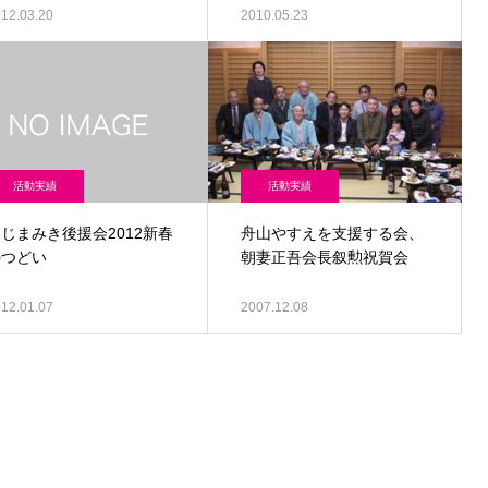
12.03.20
2010.05.23
活動実績
活動実績
じまみき後援会2012新春
舟山やすえを支援する会、
のつどい
朝妻正吾会長叙勲祝賀会
12.01.07
2007.12.08