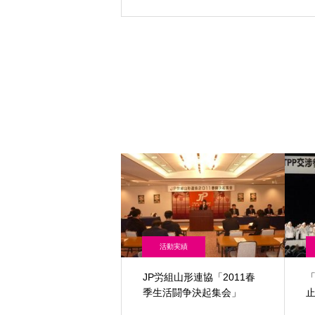
活動実績
JP労組山形連協「2011春
季生活闘争決起集会」