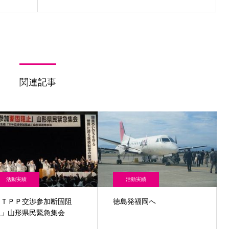
関連記事
活動実績
活動実績
「ＴＰＰ交渉参加断固阻
徳島発福岡へ
止」山形県民緊急集会