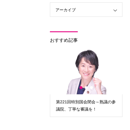
アーカイブ
おすすめ記事
回臨時国会開会～対決より
第221回特別国会閉会～熟議の参
政策実現を！
議院、丁寧な審議を！