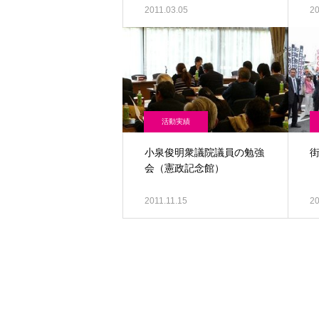
2011.03.05
20
活動実績
小泉俊明衆議院議員の勉強
街
会（憲政記念館）
2011.11.15
20