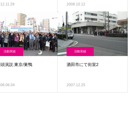
12.11.29
2008.10.12
活動実績
活動実績
頭演説:東京/巣鴨
酒田市にて街宣2
08.06.04
2007.12.25