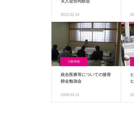
夫人会合同総会
2012.02.19
20
活動実績
統合医療等についての接骨
ヒ
師会勉強会
2009.03.15
20