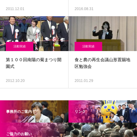
2011.12.01
2016.08.31
活動実績
活動実績
第１００回南陽の菊まつり開
食と農の再生会議山形置賜地
園式
区勉強会
2012.10.20
2011.01.29
事務所のご案内
リンク
ご協力のお願い