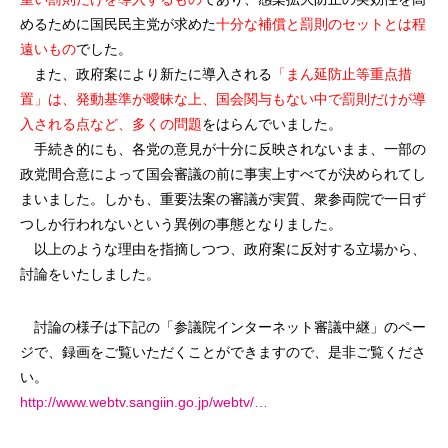
めるために国民民主党が求めた
十分な補償と罰則のセットとは程
遠いもの
でした。
また、政府案により新たに導入される
「まん延防止等重点措
置」は、発動基準が曖昧な上、国会関与もない中で罰則だけが導
入される点など、多くの問題
をはらんでいました。
手続き的にも、各党の意見が十分に反映されないまま、一部の
政党間合意によって国会審議の前に事実上すべてが決められてし
まいました。しかも、重要法案の審議が実質、衆参両院で一日ず
つしか行われないという異例の事態となりました。
以上のような理由を指摘しつつ、政府案に反対する立場から、
討論をいたしました。
討論の様子は下記の「参議院インターネット審議中継」のペー
ジで、録画をご覧いただくことができますので、是非ご覧くださ
い。
http://www.webtv.sangiin.go.jp/webtv/…