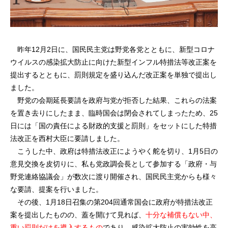
昨年12月2日に、国民民主党は野党各党とともに、新型コロナ
ウイルスの感染拡大防止に向けた新型インフル特措法等改正案を
提出するとともに、罰則規定を盛り込んだ改正案を単独で提出し
ました。
野党の会期延長要請を政府与党が拒否した結果、これらの法案
を置き去りにしたまま、臨時国会は閉会されてしまったため、25
日には「国の責任による財政的支援と罰則」をセットにした特措
法改正を西村大臣に要請しました。
こうした中、政府は特措法改正にようやく舵を切り、1月5日の
意見交換を皮切りに、私も党政調会長として参加する「政府・与
野党連絡協議会」が数次に渡り開催され、国民民主党からも様々
な要請、提案を行いました。
その後、1月18日召集の第204回通常国会に政府が特措法改正
案を提出したものの、蓋を開けて見れば、
十分な補償もない中、
重い罰則だけを導入するもの
であり、感染拡大防止の実効性を高