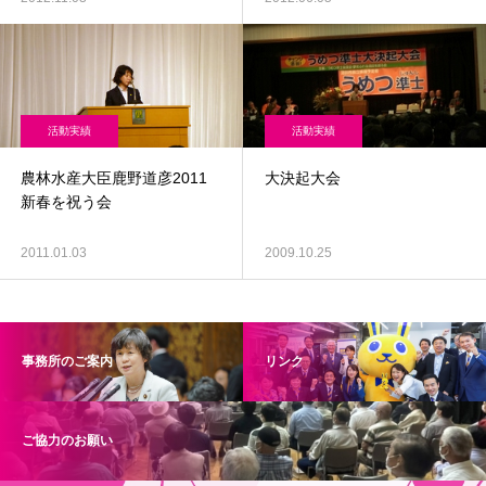
活動実績
活動実績
農林水産大臣鹿野道彦2011
大決起大会
新春を祝う会
2011.01.03
2009.10.25
事務所のご案内
リンク
ご協力のお願い