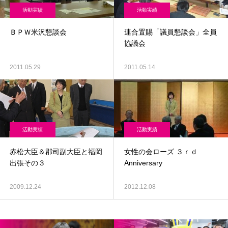
活動実績
活動実績
ＢＰＷ米沢懇談会
連合置賜「議員懇談会」全員
協議会
2011.05.29
2011.05.14
活動実績
活動実績
赤松大臣＆郡司副大臣と福岡
女性の会ローズ ３ｒｄ
出張その３
Anniversary
2009.12.24
2012.12.08