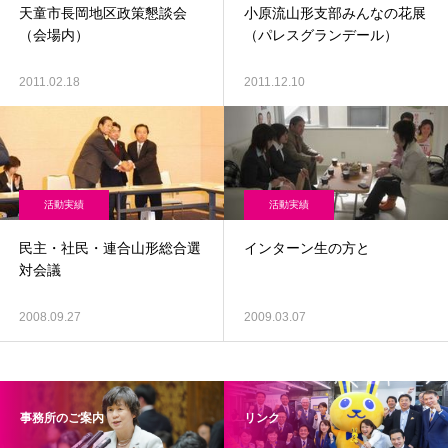
天童市長岡地区政策懇談会
小原流山形支部みんなの花展
（会場内）
（パレスグランデール）
2011.02.18
2011.12.10
活動実績
活動実績
民主・社民・連合山形総合選
インターン生の方と
対会議
2008.09.27
2009.03.07
事務所のご案内
リンク