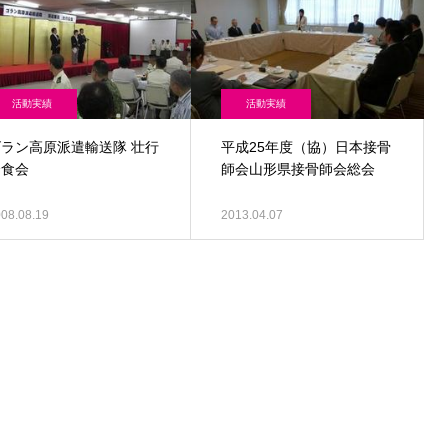
活動実績
活動実績
ゴラン高原派遣輸送隊 壮行
平成25年度（協）日本接骨
会食会
師会山形県接骨師会総会
08.08.19
2013.04.07