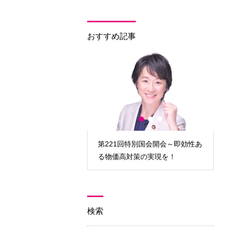
おすすめ記事
党 大躍進！「手取りを
第221回特別国会開会～即効性あ
。」実現へ
る物価高対策の実現を！
検索