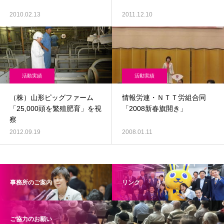
2010.02.13
2011.12.10
活動実績
活動実績
（株）山形ピッグファーム
情報労連・ＮＴＴ労組合同
「25,000頭を繁殖肥育」を視
「2008新春旗開き」
察
2012.09.19
2008.01.11
事務所のご案内
リンク
ご協力のお願い