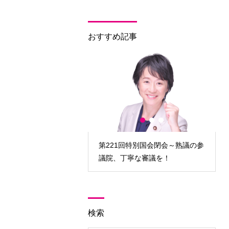
おすすめ記事
回臨時国会開会～対決より
第221回特別国会閉会～熟議の参
政策実現を！
議院、丁寧な審議を！
検索