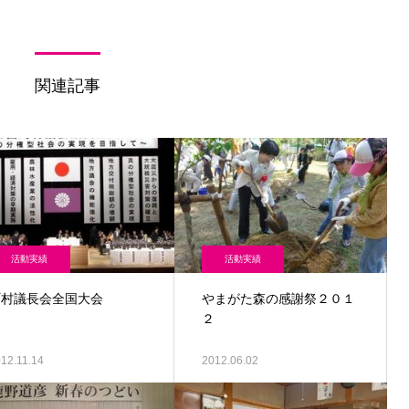
関連記事
活動実績
活動実績
町村議長会全国大会
やまがた森の感謝祭２０１
２
12.11.14
2012.06.02