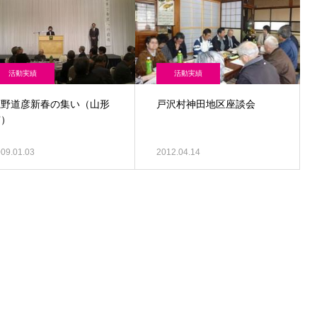
活動実績
活動実績
鹿野道彦新春の集い（山形
戸沢村神田地区座談会
市）
09.01.03
2012.04.14