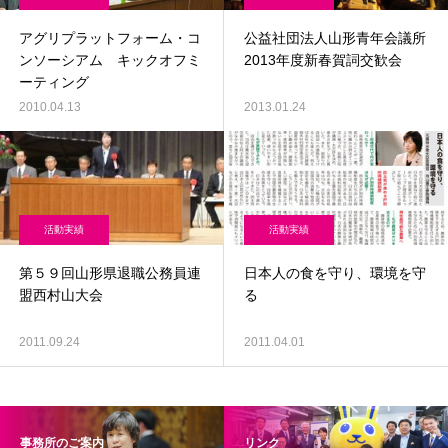
アグリプラットフォーム・コ
公益社団法人山形青年会議所
ンソーシアム キックオフミ
2013年度新春賀詞交歓会
ーティング
2010.04.13
2013.01.24
活動実績
活動実績
第５９回山形県退職公務員連
日本人の食を守り、環境を守
盟西村山大会
る
2011.09.24
2011.04.01
事務所のご案内
リンク