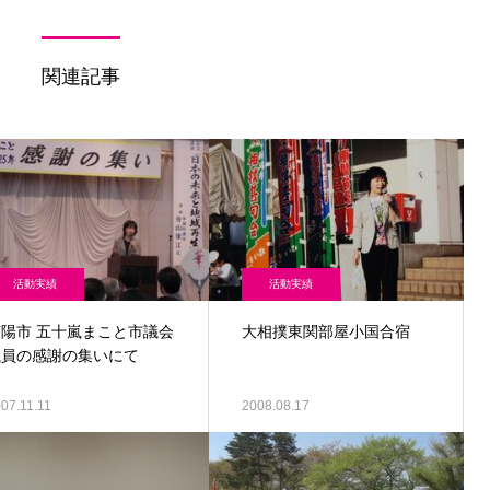
関連記事
活動実績
活動実績
南陽市 五十嵐まこと市議会
大相撲東関部屋小国合宿
議員の感謝の集いにて
07.11.11
2008.08.17