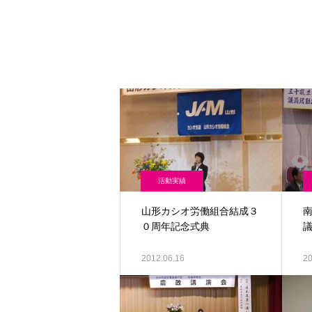
活動実績
山形カシオ労働組合結成３
０周年記念式典
2012.06.16
20