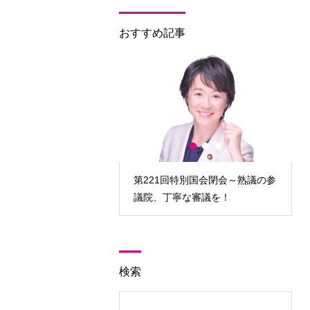
おすすめ記事
回臨時国会開会～対決より
第221回特別国会閉会～熟議の参
政策実現を！
議院、丁寧な審議を！
検索