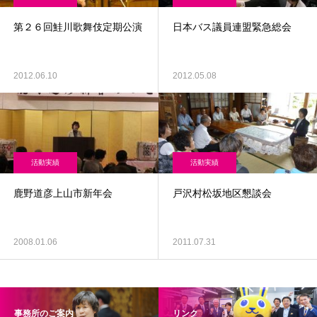
第２６回鮭川歌舞伎定期公演
日本バス議員連盟緊急総会
2012.06.10
2012.05.08
活動実績
活動実績
鹿野道彦上山市新年会
戸沢村松坂地区懇談会
2008.01.06
2011.07.31
事務所のご案内
リンク