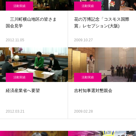
活動実績
活動実績
三川町横山地区の皆さま
花の万博記念「コスモス国際
国会見学
賞」レセプション(大阪)
2012.11.05
2009.10.27
活動実績
活動実績
経済産業省へ要望
吉村知事選対懇親会
2012.03.21
2009.02.28