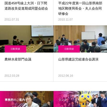
国道458号線上大渕・日下間
平成22年度第一回山形県南部
道路改良促進期成同盟会総会
地区郵便局長会・夫人会合同
研修会
2011.07.31
2010.11.07
活動実績
活動実績
農林水産部門会議
山形県建設労組連合会講演
2012.03.28
2012.06.16
事務所のご案内
リンク