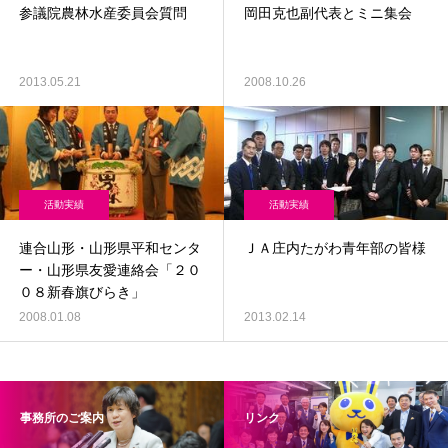
参議院農林水産委員会質問
岡田克也副代表とミニ集会
2013.05.21
2008.10.26
活動実績
活動実績
連合山形・山形県平和センタ
ＪＡ庄内たがわ青年部の皆様
ー・山形県友愛連絡会「２０
０８新春旗びらき」
2008.01.08
2013.02.14
事務所のご案内
リンク