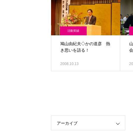
活動実績
鳩山由紀夫◇かの道彦 熱
き思いを語る！
2008.10.13
20
アーカイブ