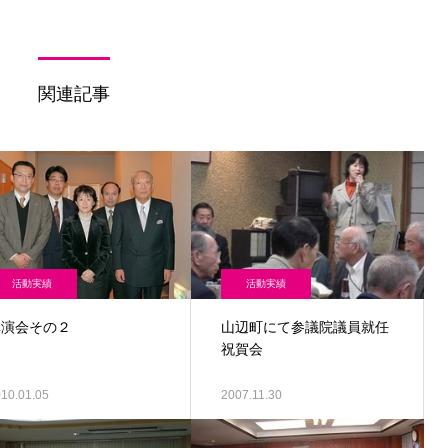
関連記事
活動実績
活動実績
講演会その２
山辺町にて参議院議員就任
祝賀会
10.01.05
2007.11.30