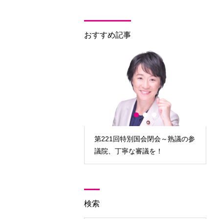
おすすめ記事
回臨時国会開会～対決より
第221回特別国会閉会～熟議の参
政策実現を！
議院、丁寧な審議を！
検索