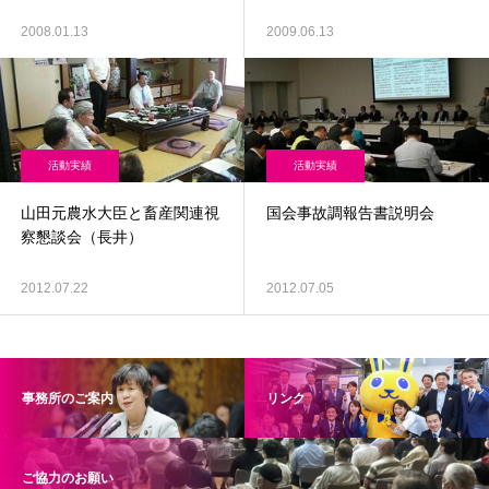
2008.01.13
2009.06.13
活動実績
活動実績
山田元農水大臣と畜産関連視
国会事故調報告書説明会
察懇談会（長井）
2012.07.22
2012.07.05
事務所のご案内
リンク
ご協力のお願い