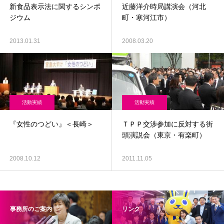
新食品表示法に関するシンポ
近藤洋介時局講演会（河北
ジウム
町・寒河江市）
2013.01.31
2008.03.20
活動実績
活動実績
『女性のつどい』＜長崎＞
ＴＰＰ交渉参加に反対する街
頭演説会（東京・有楽町）
2008.10.12
2011.11.05
事務所のご案内
リンク