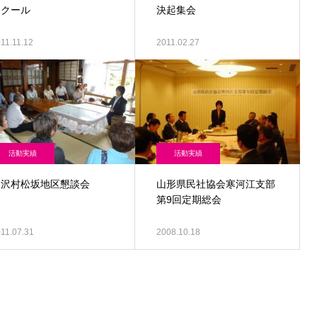
スクール
決起集会
11.11.12
2011.02.27
活動実績
活動実績
戸沢村松坂地区懇談会
山形県民社協会寒河江支部
第9回定期総会
11.07.31
2008.10.18