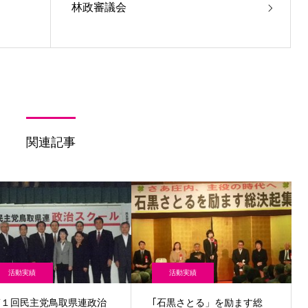
林政審議会
関連記事
活動実績
活動実績
第１回民主党鳥取県連政治
｢石黒さとる」を励ます総