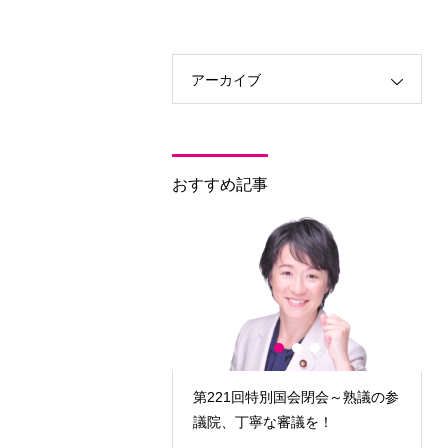
アーカイブ
おすすめ記事
回臨時国会開会～対決より
第221回特別国会閉会～熟議の参
政策実現を！
議院、丁寧な審議を！