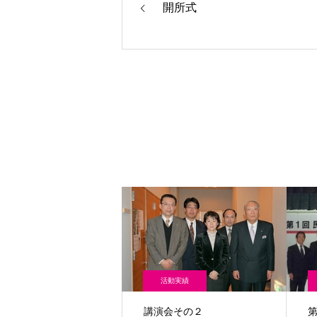
開所式
活動実績
講演会その２