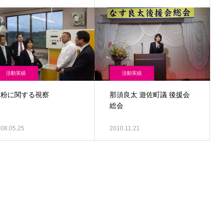
活動実績
活動実績
米粉に関する視察
那須良太 遊佐町議 後援会
総会
08.05.25
2010.11.21