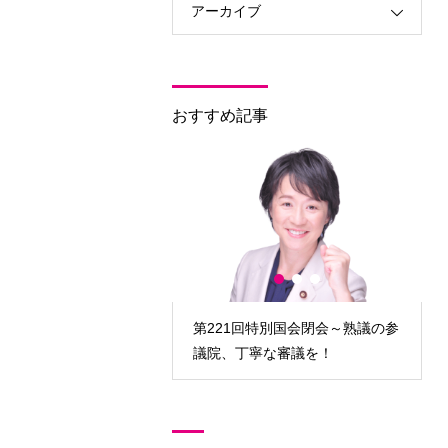
アーカイブ
おすすめ記事
221回特別国会閉会～熟議の参
第221回特別国会開会～即効性あ
院、丁寧な審議を！
る物価高対策の実現を！