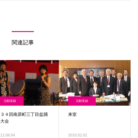
関連記事
活動実績
活動実績
第３４回南原町三丁目盆踊
来室
り大会
12.08.04
2010.02.02