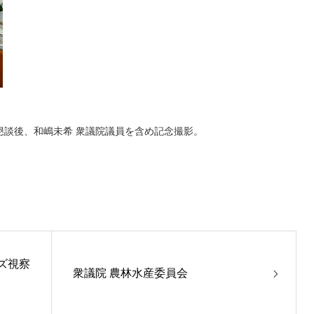
懇談後、和嶋未希 衆議院議員を含め記念撮影。
ルズ視察
衆議院 農林水産委員会