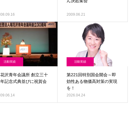
ん決起集会
08.09.16
2009.06.21
活動実績
活動実績
尾花沢青年会議所 創立三十
第221回特別国会開会～即
周年記念式典並びに祝賀会
効性ある物価高対策の実現
を！
09.06.14
2026.04.24