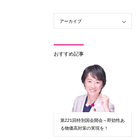
アーカイブ
おすすめ記事
回特別国会閉会～熟議の参
第221回特別国会開会～即効性あ
寧な審議を！
る物価高対策の実現を！