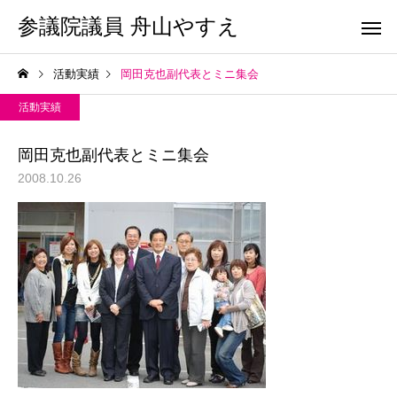
参議院議員 舟山やすえ
活動実績
岡田克也副代表とミニ集会
活動実績
岡田克也副代表とミニ集会
2008.10.26