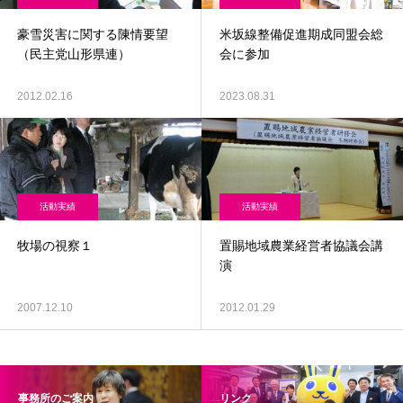
豪雪災害に関する陳情要望
米坂線整備促進期成同盟会総
（民主党山形県連）
会に参加
2012.02.16
2023.08.31
活動実績
活動実績
牧場の視察１
置賜地域農業経営者協議会講
演
2007.12.10
2012.01.29
事務所のご案内
リンク