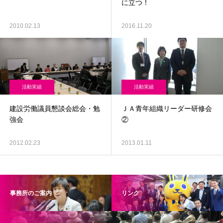
に立つ！
2010.02.13
2016.11.20
活動実績
活動実績
建設労働議員懇談会総会・勉
ＪＡ青年組織リーダー研修会
強会
②
2012.02.23
2013.01.11
事務所のご案内
リンク